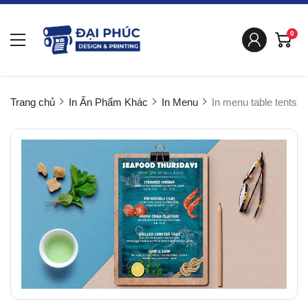
0
Trang chủ
In Ấn Phẩm Khác
In Menu
In menu table tents