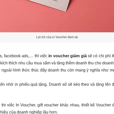
Lợi ích của in Voucher đem lại
s, facebook ads,… thì việc
in voucher giảm giá
sẽ có chi phí 
à kích thích nhu cầu mua sắm và tăng thêm doanh thu cho doanh
rd) ngoài hình thức thúc đẩy doanh thu còn mang ý nghĩa như mó
biến nhờ in phiếu quà tặng. Doanh số sẽ kéo theo và tăng lê
i việc In Voucher, gift voucher khác nhau, thiết kế Voucher
 hiệu của doanh nghiệp lâu hơn.