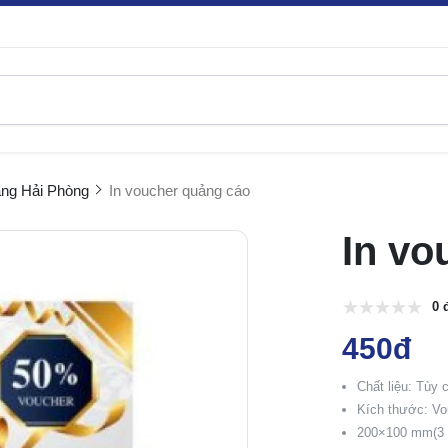
ặng Hải Phòng
In voucher quảng cáo
In vo
0 
450đ
Chất liệu: Tùy c
Kích thước: Vo
200×100 mm(3 