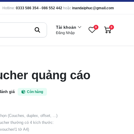
Hotline:
0333 586 354 - 086 552 442
hoặc
inandaiphuc@gmail.com
Tài khoản
0
0
Đăng Nhập
ucher quảng cáo
đánh giá
Còn hàng
họn (Couches, duplex, offset, ...)
ucher thường có 4 kích thước:
voucher/1 tờ A4)