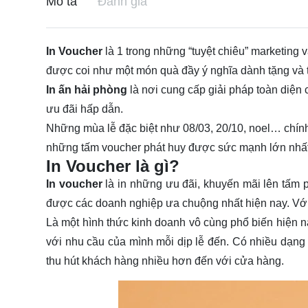
Mô tả
Đánh giá
In Voucher
là 1 trong những “tuyệt chiêu” marketing 
được coi như một món quà đầy ý nghĩa dành tặng và t
In ấn hải phòng
là nơi cung cấp giải pháp toàn diện c
ưu đãi hấp dẫn.
Những mùa lễ đặc biệt như 08/03, 20/10, noel… chính
những tấm voucher phát huy được sức mạnh lớn nhất
In Voucher là gì?
In voucher
là in những ưu đãi, khuyến mãi lên tấm 
được các doanh nghiệp ưa chuộng nhất hiện nay. Vớ
Là một hình thức kinh doanh vô cùng phổ biến hiện n
với nhu cầu của mình mỗi dịp lễ đến. Có nhiều dạn
thu hút khách hàng nhiều hơn đến với cửa hàng.