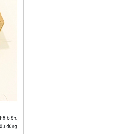
hổ biến,
iêu dùng