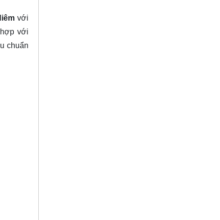
diêm
với
 hợp với
êu chuẩn