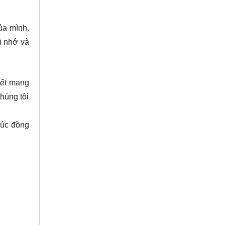
ủa mình.
i nhớ và
kết mang
húng tôi
húc đồng