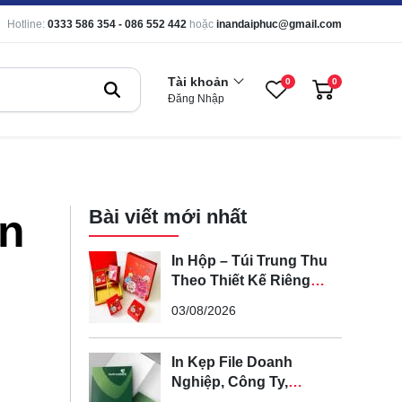
Hotline:
0333 586 354 - 086 552 442
hoặc
inandaiphuc@gmail.com
Tài khoản
0
0
Đăng Nhập
Bài viết mới nhất
ớn
In Hộp – Túi Trung Thu
Theo Thiết Kế Riêng
Cho Doanh Nghiệp, Cửa
03/08/2026
Hàng
In Kẹp File Doanh
Nghiệp, Công Ty,
Trường Học – Chuyên