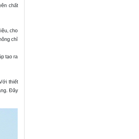
yên chất
iệu, cho
hông chỉ
p tạo ra
ới thiết
àng. Đây