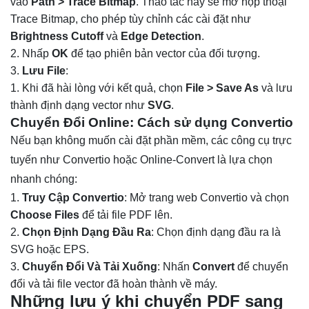
vào
Path > Trace Bitmap
. Thao tác này sẽ mở hộp thoại
Trace Bitmap, cho phép tùy chỉnh các cài đặt như
Brightness Cutoff
và
Edge Detection
.
Nhấp
OK
để tạo phiên bản vector của đối tượng.
Lưu File
:
Khi đã hài lòng với kết quả, chọn
File > Save As
và lưu
thành định dạng vector như
SVG
.
Chuyển Đổi Online: Cách sử dụng Convertio
Nếu bạn không muốn cài đặt phần mềm, các công cụ trực
tuyến như Convertio hoặc Online-Convert là lựa chọn
nhanh chóng:
Truy Cập Convertio
: Mở trang web Convertio và chọn
Choose Files
để tải file PDF lên.
Chọn Định Dạng Đầu Ra
: Chọn định dạng đầu ra là
SVG hoặc EPS.
Chuyển Đổi Và Tải Xuống
: Nhấn
Convert
để chuyển
đổi và tải file vector đã hoàn thành về máy.
Những lưu ý khi chuyển PDF sang