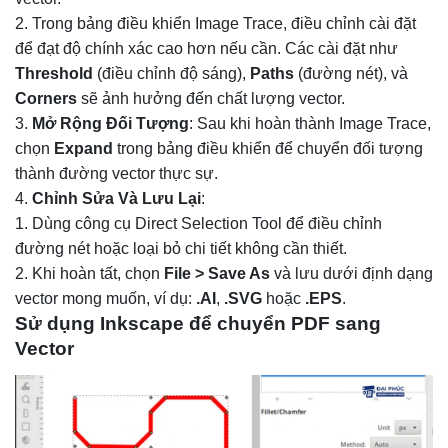
Trong bảng điều khiển Image Trace, điều chỉnh cài đặt
để đạt độ chính xác cao hơn nếu cần. Các cài đặt như
Threshold
(điều chỉnh độ sáng),
Paths
(đường nét), và
Corners
sẽ ảnh hưởng đến chất lượng vector.
Mở Rộng Đối Tượng
: Sau khi hoàn thành Image Trace,
chọn
Expand
trong bảng điều khiển để chuyển đối tượng
thành đường vector thực sự.
Chỉnh Sửa Và Lưu Lại
:
Dùng công cụ Direct Selection Tool để điều chỉnh
đường nét hoặc loại bỏ chi tiết không cần thiết.
Khi hoàn tất, chọn
File > Save As
và lưu dưới định dạng
vector mong muốn, ví dụ:
.AI
,
.SVG
hoặc
.EPS
.
Sử dụng Inkscape để chuyển PDF sang
Vector