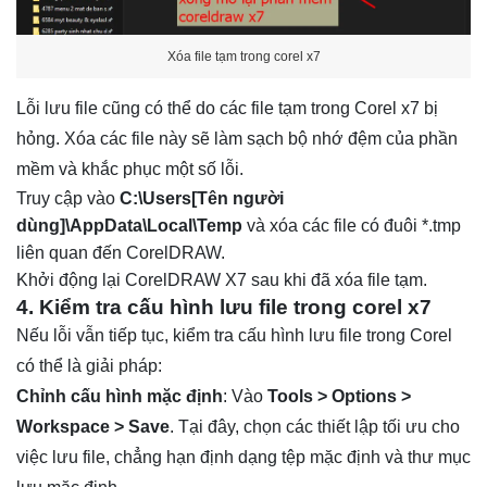
Xóa file tạm trong corel x7
Lỗi lưu file cũng có thể do các file tạm trong Corel x7 bị
hỏng. Xóa các file này sẽ làm sạch bộ nhớ đệm của phần
mềm và khắc phục một số lỗi.
Truy cập vào
C:\Users[Tên người
dùng]\AppData\Local\Temp
và xóa các file có đuôi *.tmp
liên quan đến CorelDRAW.
Khởi động lại CorelDRAW X7 sau khi đã xóa file tạm.
4. Kiểm tra cấu hình lưu file trong corel x7
Nếu lỗi vẫn tiếp tục, kiểm tra cấu hình lưu file trong Corel
có thể là giải pháp:
Chỉnh cấu hình mặc định
: Vào
Tools > Options >
Workspace > Save
. Tại đây, chọn các thiết lập tối ưu cho
việc lưu file, chẳng hạn định dạng tệp mặc định và thư mục