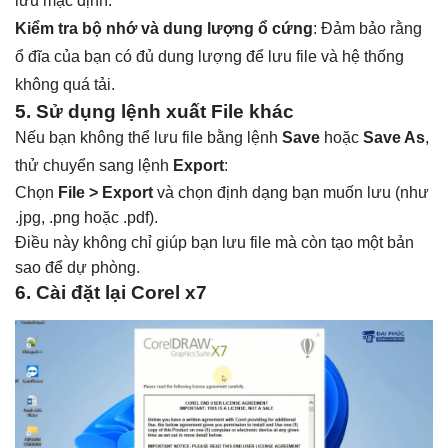
lưu mặc định.
Kiểm tra bộ nhớ và dung lượng ổ cứng
: Đảm bảo rằng
ổ đĩa của bạn có đủ dung lượng để lưu file và hệ thống
không quá tải.
5. Sử dụng lệnh xuất File khác
Nếu bạn không thể lưu file bằng lệnh
Save
hoặc
Save As
,
thử chuyển sang lệnh
Export
:
Chọn
File > Export
và chọn định dạng bạn muốn lưu (như
.jpg, .png hoặc .pdf).
Điều này không chỉ giúp bạn lưu file mà còn tạo một bản
sao để dự phòng.
6. Cài đặt lại Corel x7