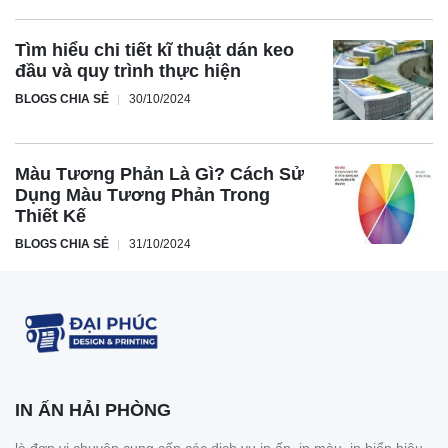
Tìm hiểu chi tiết kĩ thuật dán keo
đầu và quy trình thực hiện
BLOGS CHIA SẺ
30/10/2024
Màu Tương Phản Là Gì? Cách Sử
Dụng Màu Tương Phản Trong
Thiết Kế
BLOGS CHIA SẺ
31/10/2024
IN ẤN HẢI PHÒNG
là đơn vị chuyên cung cấp các dịch vụ in ấn, in màu, in biển hiệu,